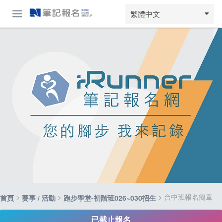
繁體中文
>
>
> 台中班報名簡章
首頁
賽事 / 活動
跑步學堂-初階班026~030招生
已截止報名