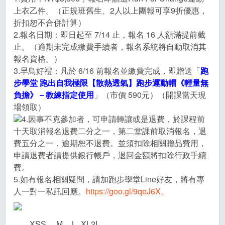
上衣乙件。（正規班舊生、2人以上團報可享9折優惠，
折扣恕不合併計算）
2.報名日期：即日起至 7/14 止，報名 16 人額滿提前截
止。（逾期未完成繳費手續者，報名系統將自動取消其
報名資格。）
3.早鳥好禮：凡於 6/16 前報名並繳費完成，即贈送「
跑
步學堂 跑出自我極限【散熱透氣】跑步運動帽《輕量無
負擔》－教練指定使用
」（市價 590元）（開課當天現
場領取）
4.因事不克參加者，可申請轉讓或是退費，於課程前
十天取消報名退費二分之一，第二堂課前取消報名，退
費五分之一，逾期恕不退費。並須扣除相關贈品費用，
申請退費者請提供銀行帳戶，退回金額將扣除行政手續
費。
5.如有報名相關疑問，請加跑步學堂Line好友，將有專
人一對一私訊回應。
https://goo.gl/9qeJ6X。
XS
S
M
L
XL
2L