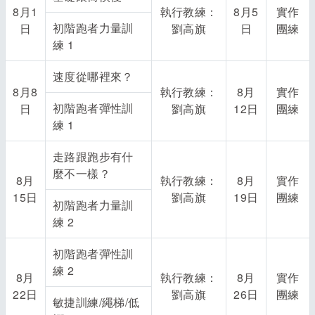
8月1
執行教練：
8月5
實作
初階跑者力量訓
日
劉高旗
日
團練
練 1
速度從哪裡來？
8月8
執行教練：
8月
實作
初階跑者彈性訓
日
劉高旗
12日
團練
練 1
走路跟跑步有什
麼不一樣？
8月
執行教練：
8月
實作
15日
劉高旗
19日
團練
初階跑者力量訓
練 2
初階跑者彈性訓
練 2
8月
執行教練：
8月
實作
22日
劉高旗
26日
團練
敏捷訓練/繩梯/低