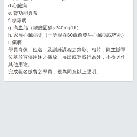
d 心臟病
e. 腎功能異常
f. 糖尿病
g. 高血脂（總膽固醇>240mg/Dl）
h. 家族心臟病史（一等親在60歲前發生心臟病或猝死）
i. 癲癇
學員肖像、姓名，及訓練課程之錄影、相片，除主辦單
位基於宣傳用途之播放、展出或登載行為外，不得另作
其他用途。
完成報名繳費之學員，視為同意以上聲明。