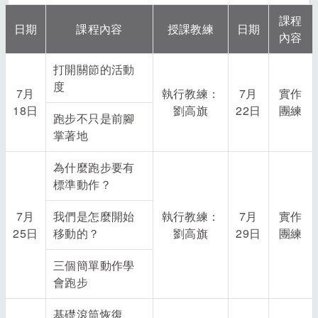
課程
日期
課程內容
授課教練
日期
內容
打開關節的活動
度
7月
執行教練：
7月
實作
18日
劉高旗
22日
團練
跑步不只是前腳
掌著地
為什麼跑步要有
標準動作？
7月
我們是怎麼開始
執行教練：
7月
實作
25日
移動的？
劉高旗
29日
團練
三個簡單動作學
會跑步
基礎滾筒恢復