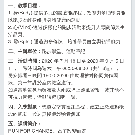
一、教學目標：
1. 身(Body)-提供多元的體適能課程，指導與幫助學員能
以跑步為終身維持身體健康的運動。
2. 心(Mind)-透過多樣化的跑步活動來提升人際關係與生
活品質。
3. 靈(Spirit)-通過跑步修煉，培養學員自立與領導能力。
二、主辦單位：
跑步學堂、運動筆記
三、活動時間：
2020 年 7 月 18 日至 2020 年 9 月 5 日
止，上課時間為週六上午 06:30-08:00（共計8週），
另安排週三晚間 19:00-20:00 由助理教練陪同實作團
練。第一堂課於室內教室進行。
如遇當地氣象局發布豪大雨或陸上颱風警報，或其他不
可抗力因素，活動課程順延一週。
四、入學對象：
想奠定堅實慢跑基礎，建立正確運動概
念的跑友，歡迎無慢跑經驗者參加。
五、課綱簡介：
RUN FOR CHANGE。為了改變而跑