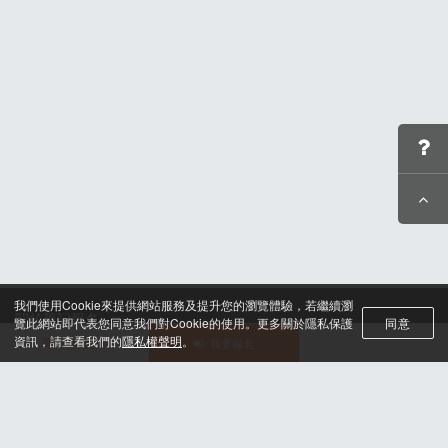
我們使用Cookie來提供網站服務及提升您的瀏覽體驗，若繼續瀏
關於筆記報名
覽此網站即代表您同意我們對Cookie的使用。更多關於隱私保護
同意
聯絡我們*
資訊，請查看我們的
隱私權聲明
。
活動選單
我要報名
合作諮詢
認證與榮耀
服務條款及隱私權政策
晶片計時綁法