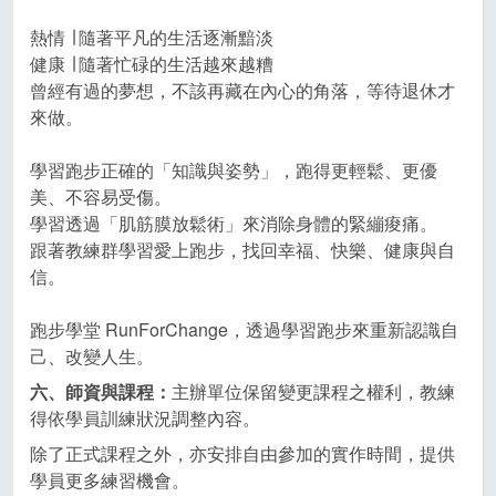
熱情 ∣ 隨著平凡的生活逐漸黯淡
健康 ∣ 隨著忙碌的生活越來越糟
曾經有過的夢想，不該再藏在內心的角落，等待退休才
來做。
學習跑步正確的「知識與姿勢」，跑得更輕鬆、更優
美、不容易受傷。
學習透過「肌筋膜放鬆術」來消除身體的緊繃痠痛。
跟著教練群學習愛上跑步，找回幸福、快樂、健康與自
信。
跑步學堂 RunForChange，透過學習跑步來重新認識自
己、改變人生。
六、師資與課程：
主辦單位保留變更課程之權利，教練
得依學員訓練狀況調整內容。
除了正式課程之外，亦安排自由參加的實作時間，提供
學員更多練習機會。