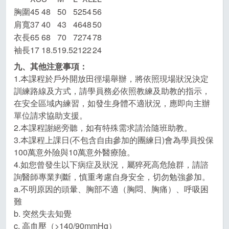
胸圍
45
48
50
52
54
56
肩寬
37
40
43
46
48
50
衣長
65
68
70
72
74
78
袖長
17
18.5
19.5
21
22
24
九、其他注意事項：
1.本課程於戶外開放田徑場舉辦，將依照現場狀況決定
訓練路線及方式，請學員務必依照教練及助教的指示，
在安全區域內練習，如發生身體不適狀況，應即向主辦
單位請求協助支援。
2.本課程謝絕旁聽，如有特殊需求請洽隨班助教。
3.本課程上課日(不包含自由參加的團練日)會為學員投保
100萬意外險與10萬意外醫療險。
4.如您曾發生以下病症及狀況，屬猝死高危險群，請諮
詢醫師專業判斷，慎重考慮自身安全，切勿勉強參加。
a.不明原因的頭暈、胸部不適（胸悶、胸痛）、呼吸困
難
b. 突然失去知覺
c. 高血壓（>140/90mmHg）