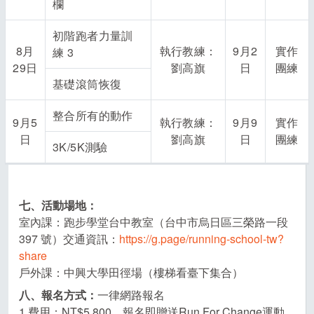
欄
初階跑者力量訓
8月
執行教練：
9月2
實作
練 3
29日
劉高旗
日
團練
基礎滾筒恢復
整合所有的動作
9月5
執行教練：
9月9
實作
日
劉高旗
日
團練
3K/5K測驗
七、活動場地：
室內課：跑步學堂台中教室（台中市烏日區三榮路一段
397 號）交通資訊：
https://g.page/running-school-tw?
share
戶外課：中興大學田徑場（樓梯看臺下集合）
八、報名方式：
一律網路報名
1.費用：NT$5,800，報名即贈送Run For Change運動