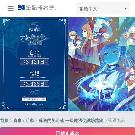
繁體中文
>
>
> 物資包裹
首頁
賽事 / 活動
葬送的芙莉蓮-一級魔法使試驗路跑
已截止報名