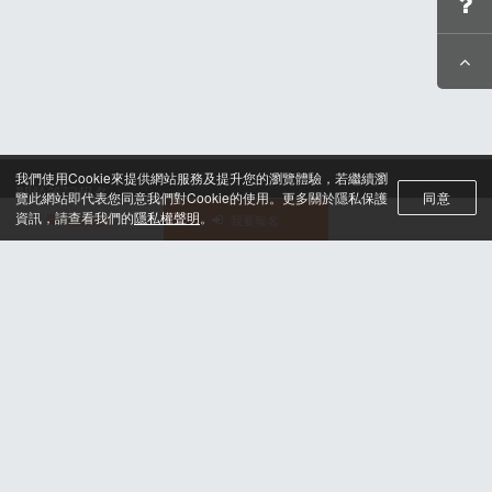
我們使用Cookie來提供網站服務及提升您的瀏覽體驗，若繼續瀏
關於筆記報名
覽此網站即代表您同意我們對Cookie的使用。更多關於隱私保護
同意
聯絡我們*
資訊，請查看我們的
隱私權聲明
。
活動選單
我要報名
合作諮詢
認證與榮耀
服務條款及隱私權政策
晶片計時綁法
© 2025 H2U Corp. All rights reserved