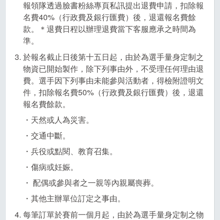
報領隊透過臉書粉絲專頁私訊提出退費申請，扣除報
名費40%（行政費及銀行匯費）後，退還報名費餘
款。＊退費日程以辦理退費當下客服應承之時間為
準。
於報名截止日後第十五日起，由於為選手量身定制之
物資已開始製作，除下列事由外，不受理任何理由退
費。選手因下列事由未能參與活動者，得檢附證明文
件，扣除報名費50%（行政費及銀行匯費）後，退還
報名費餘款。
・天然或人為災害。
・交通中斷。
・兵役或點閱、教育召集。
・傷病或妊娠。
・ 配偶或參與者之一親等內親屬喪葬。
・其他主辦單位訂定之事由。
每筆訂單於賽前一個月起，由於為選手量身定制之物