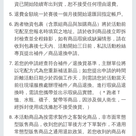
資已開始陸續寄出到貨，恕不接受任何理由退費。
退費金額統一於賽後一個月後開始退匯回指定帳戶。
跑者物資包裹（含票組商品與加購商品）將於活動前
宅配至您報名時填寫之地址。請於收到商品後立即拆
封檢查並全程錄影，如有商品瑕疵或缺漏情形，請在
收到包裹後七天內、活動開始三日前，私訊活動粉絲
專頁提出補件／商品退換申請。
若您的申請經查符合補件／退換貨基準，主辦單位將
以宅配方式為您重新補送新品；如您提出申請的時間
距離活動日期少於四個工作天，則需請您於活動當天
前往現場服務處辦理補件／商品退換。進行瑕疵品退
換時，需請您攜帶並出示瑕疵品實體。（＊跑者Ｔ
恤、水瓶、襪子、髮帶等商品，因涉及個人衛生，一
經拆封使用或洗滌恕不接受換貨。）
本活動商品為按需求製作之客製化商品，非市面常態
型販售商品，收到您的訂單後方才下單製作，不適用
常態型販售商品之通用退款政策。若您收到的商品有