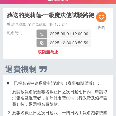
葬送的芙莉蓮-一級魔法使試驗路跑
詳見簡章
詳見簡章
483,241
收藏
報名時間
起
2025-09-01 12:00:00
迄
2025-12-30 23:59:59
或額滿為止
退費機制
■ 已報名者中途退費申請辦法（賽事如期舉辦）：
於開放報名後至報名截止日之次日起七日內，申請取
消報名及退費者，扣除報名費20%（行政費及銀行匯
費）後，退還報名費餘款。
於報名截止日之次日起八～十四日內由報名跑者或團