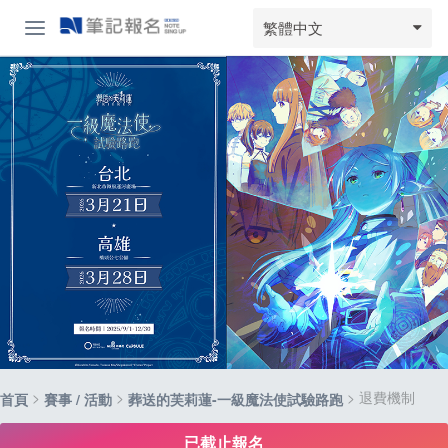
繁體中文
>
>
> 退費機制
首頁
賽事 / 活動
葬送的芙莉蓮-一級魔法使試驗路跑
已截止報名