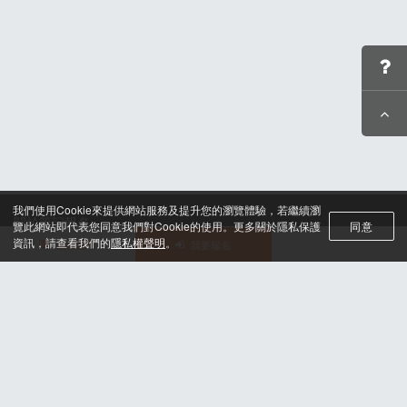
我們使用Cookie來提供網站服務及提升您的瀏覽體驗，若繼續瀏
關於筆記報名
覽此網站即代表您同意我們對Cookie的使用。更多關於隱私保護
同意
聯絡我們*
資訊，請查看我們的
隱私權聲明
。
活動選單
我要報名
合作諮詢
認證與榮耀
服務條款及隱私權政策
晶片計時綁法