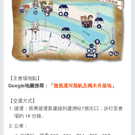
【主會場地點】
Google地圖搜尋：「
微風運河風帆及獨木舟基地
」
【交通方式】
捷運：搭乘捷運新蘆線到蘆洲站1號出口，步行至會
場約 16 分鐘。
公車：