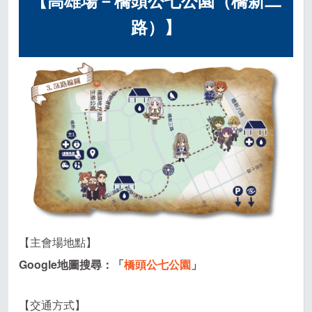
【高雄場－橋頭公七公園（橋新二
路）】
【主會場地點】
Google地圖搜尋：「
橋頭公七公園
」
【交通方式】