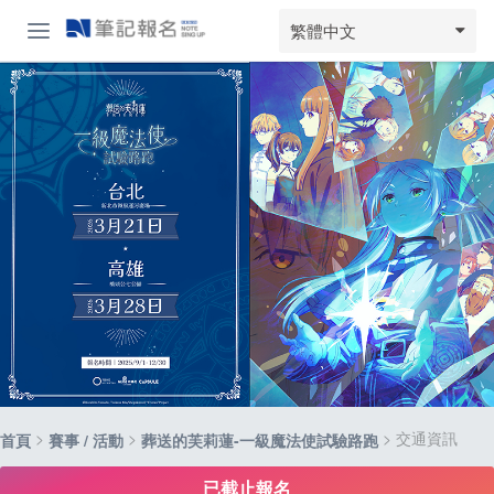
繁體中文
>
>
> 交通資訊
首頁
賽事 / 活動
葬送的芙莉蓮-一級魔法使試驗路跑
已截止報名